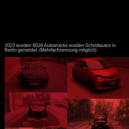
timo schuster
Skip
to
Content
2023 wurden 8028 Autowracks wurden Schrottautos in
Berlin gemeldet. (Mehrfachnennung möglich)